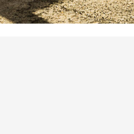
L'acier sur mesure
contact@metalrine.com
+ 33 6 28 09 92 79
Crédits
© 2016