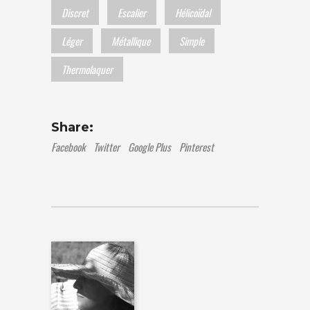
Discret
Escalier
Hélicoïdal
Léger
Métallique
Simple
Thermolaquer
Share:
Facebook
Twitter
Google Plus
Pinterest